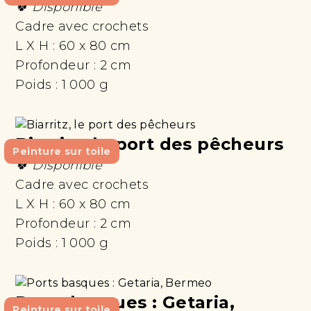
🍀 Disponible
Cadre avec crochets
L X H :
60 x 80 cm
Profondeur :
2 cm
Poids :
1 000 g
Biarritz, le port des pêcheurs
Peinture sur toile
🍀 Disponible
Cadre avec crochets
L X H :
60 x 80 cm
Profondeur :
2 cm
Poids :
1 000 g
Ports basques : Getaria,
Peinture sur toile