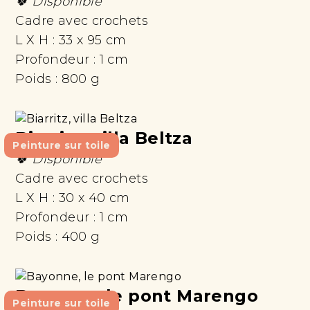
🍀 Disponible
Cadre avec crochets
L X H :
33 x 95 cm
Profondeur :
1 cm
Poids :
800 g
Biarritz, villa Beltza
Peinture sur toile
🍀 Disponible
Cadre avec crochets
L X H :
30 x 40 cm
Profondeur :
1 cm
Poids :
400 g
Bayonne, le pont Marengo
Peinture sur toile