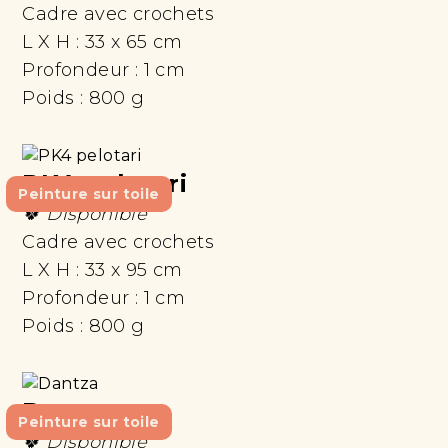
Cadre avec crochets
L X H :
33 x 65 cm
Profondeur :
1 cm
Poids :
800 g
PK4 pelotari
Peinture sur toile
🍀 Disponible
Cadre avec crochets
L X H :
33 x 95 cm
Profondeur :
1 cm
Poids :
800 g
Dantza
Peinture sur toile
🍀 Disponible