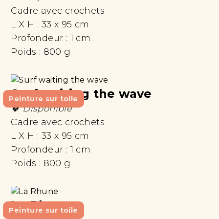
Cadre avec crochets
L X H :
33 x 95 cm
Profondeur :
1 cm
Poids :
800 g
Surf waiting the wave
Peinture sur toile
🍀 Disponible
Cadre avec crochets
L X H :
33 x 95 cm
Profondeur :
1 cm
Poids :
800 g
La Rhune
Peinture sur toile