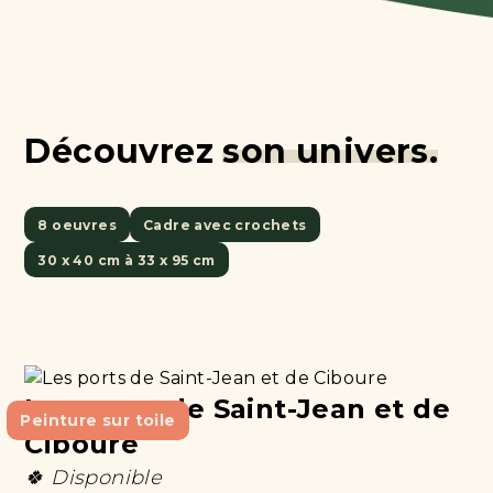
Découvrez
son univers.
8 oeuvres
Cadre avec crochets
30 x 40 cm à 33 x 95 cm
Les ports de Saint-Jean et de
Peinture sur toile
Ciboure
🍀 Disponible