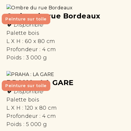
Ombre du rue Bordeaux
Peinture sur toile
🍀 Disponible
Palette bois
L X H :
60 x 80 cm
Profondeur :
4 cm
Poids :
3 000 g
PRAHA : LA GARE
Peinture sur toile
🍀 Disponible
Palette bois
L X H :
120 x 80 cm
Profondeur :
4 cm
Poids :
5 000 g