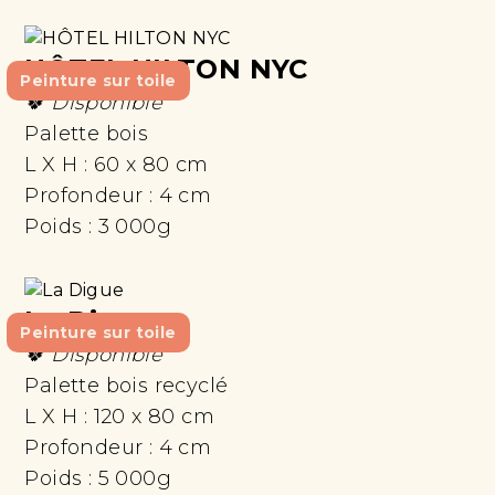
HÔTEL HILTON NYC
Peinture sur toile
🍀 Disponible
Palette bois
L X H :
60 x 80 cm
Profondeur :
4 cm
Poids :
3 000g
La Digue
Peinture sur toile
🍀 Disponible
Palette bois recyclé
L X H :
120 x 80 cm
Profondeur :
4 cm
Poids :
5 000g