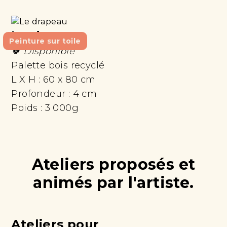
Le drapeau
Peinture sur toile
🍀 Disponible
Palette bois recyclé
L X H :
60 x 80 cm
Profondeur :
4 cm
Poids :
3 000g
Ateliers proposés et
animés par l'artiste.
Ateliers pour