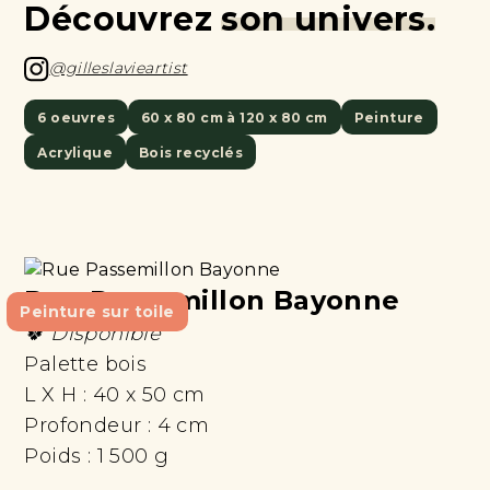
Découvrez
son univers.
@gilleslavieartist
6 oeuvres
60 x 80 cm à 120 x 80 cm
Peinture
Acrylique
Bois recyclés
Rue Passemillon Bayonne
Peinture sur toile
🍀 Disponible
Palette bois
L X H :
40 x 50 cm
Profondeur :
4 cm
Poids :
1 500 g