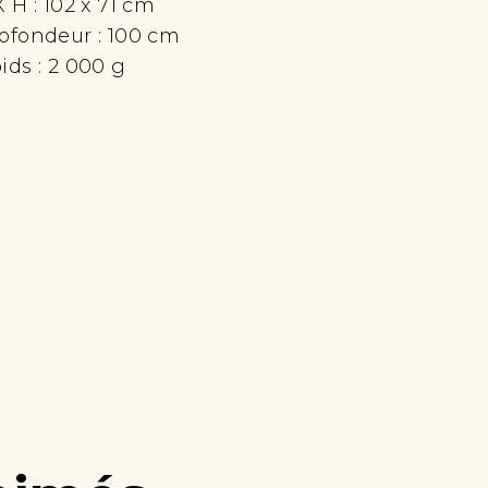
X H :
102 x 71 cm
ofondeur :
100 cm
ids :
2 000 g