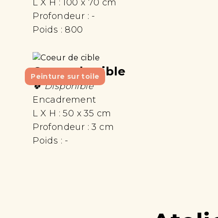
L X H :
100 x 70 cm
Profondeur :
-
Poids :
800
Coeur de cible
Peinture sur toile
🍀 Disponible
Encadrement
L X H :
50 x 35 cm
Profondeur :
3 cm
Poids :
-