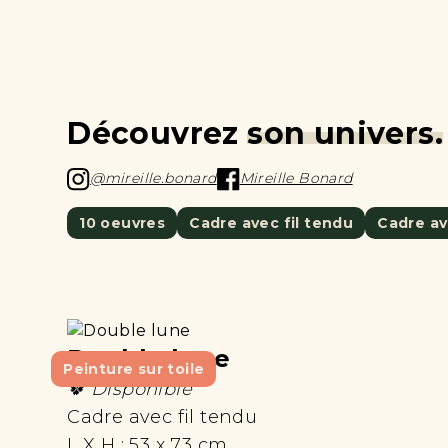
Découvrez
son univers.
@mireille.bonard
Mireille Bonard
10 oeuvres
Cadre avec fil tendu
Cadre av
Double lune
Peinture sur toile
🍀 Disponible
Cadre avec fil tendu
L X H :
53 x 73 cm