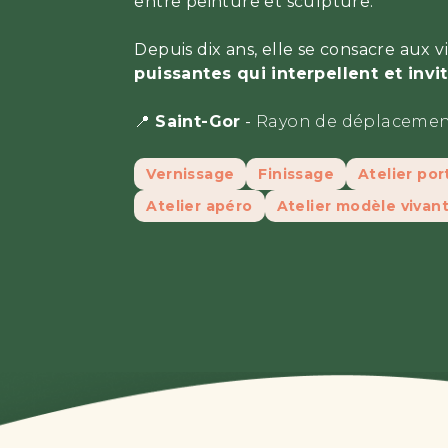
entre peinture et sculpture.
Depuis dix ans, elle se consacre aux v
puissantes qui interpellent et invi
📍
Saint-Gor
-
Rayon de déplacemen
Vernissage
Finissage
Atelier por
Atelier apéro
Atelier modèle vivan