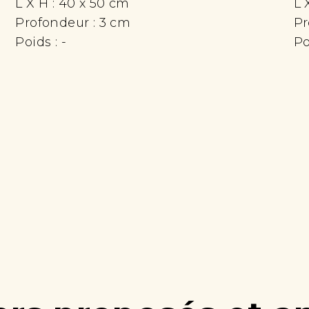
L X H :
40 x 50 cm
L 
Profondeur :
3 cm
Pr
Poids :
-
Po