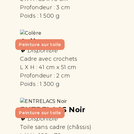
Profondeur :
3 cm
Poids :
1 500 g
Colère
Peinture sur toile
🍀 Disponible
Cadre avec crochets
L X H :
41 cm x 51 cm
Profondeur :
2 cm
Poids :
1 300 g
ENTRELACS Noir
Peinture sur toile
🍀 Disponible
Toile sans cadre (châssis)