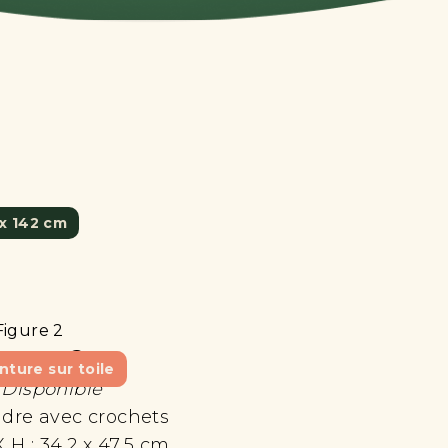
 x 142 cm
igure 2
nture sur toile
 Disponible
dre avec crochets
X H :
34,2 x 47,5 cm