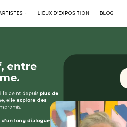
ARTISTES
LIEUX D’EXPOSITION
BLOG
f, entre
ume.
ille peint depuis
plus de
e, elle
explore des
mpromis.
ri d’un long dialogue