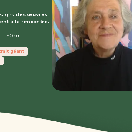
isages,
des œuvres
tent à la rencontre.
t :
50km
trait géant
t