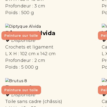
Profondeur :
3 cm
Pr
Poids :
500 g
Po
Diptyque Alvida
V
Peinture sur toile
Pei
🍀 Disponible
🍀
Crochets et ligament
Ca
L X H :
102 cm x 142 cm
L 
Profondeur :
2 cm
Pr
Poids :
5 000 g
Po
Brutus 8
M
Peinture sur toile
Pei
🍀 Disponible
🍀
Toile sans cadre (châssis)
Ca