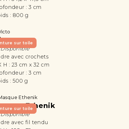
ofondeur :
3 cm
ids :
800 g
icto
nture sur toile
 Disponible
dre avec crochets
X H :
23 cm x 32 cm
ofondeur :
3 cm
ids :
500 g
asque Ethenik
nture sur toile
 Disponible
dre avec fil tendu