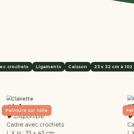
ec crochets
Ligaments
Caisson
23 x 32 cm à 102
Clairette
F
Peinture sur toile
Pei
🍀 Disponible
🍀
Cadre avec crochets
Ca
L X H :
33 x 43 cm
L 