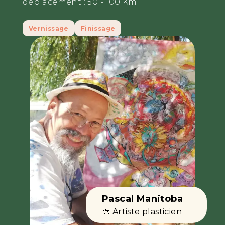
déplacement :
50 - 100 Km
Vernissage
Finissage
Pascal Manitoba
🎨 Artiste plasticien