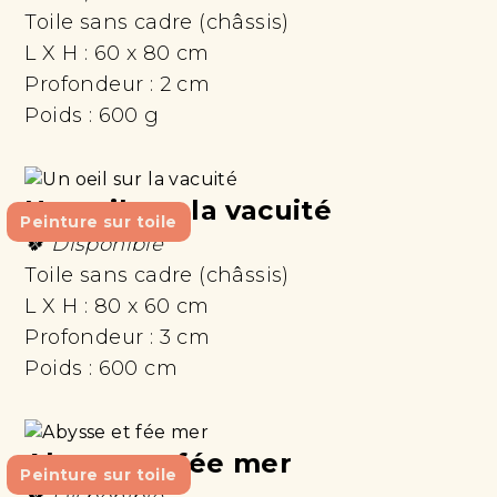
Toile sans cadre (châssis)
L X H :
60 x 80 cm
Profondeur :
2 cm
Poids :
600 g
Un oeil sur la vacuité
Peinture sur toile
🍀 Disponible
Toile sans cadre (châssis)
L X H :
80 x 60 cm
Profondeur :
3 cm
Poids :
600 cm
Abysse et fée mer
Peinture sur toile