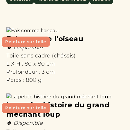
Fais comme l'oiseau
Peinture sur toile
🍀 Disponible
Toile sans cadre (châssis)
L X H :
80 x 80 cm
Profondeur :
3 cm
Poids :
800 g
La petite histoire du grand
Peinture sur toile
méchant loup
🍀 Disponible