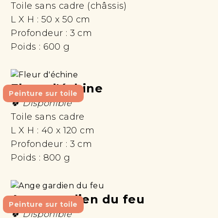
Toile sans cadre (châssis)
L X H :
50 x 50 cm
Profondeur :
3 cm
Poids :
600 g
Fleur d'échine
Peinture sur toile
🍀 Disponible
Toile sans cadre
L X H :
40 x 120 cm
Profondeur :
3 cm
Poids :
800 g
Ange gardien du feu
Peinture sur toile
🍀 Disponible