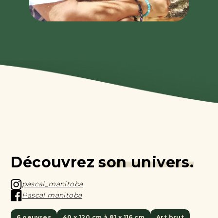
Découvrez
son univers.
pascal_manitoba
Pascal manitoba
6 oeuvres
40 x 120 cm à 81 x 116 cm
Art brut