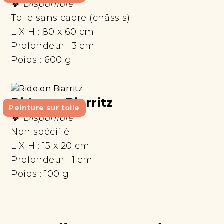
🍀 Disponible
Toile sans cadre (châssis)
L X H :
80 x 60 cm
Profondeur :
3 cm
Poids :
600 g
Ride on Biarritz
Peinture sur toile
🍀 Disponible
Non spécifié
L X H :
15 x 20 cm
Profondeur :
1 cm
Poids :
100 g