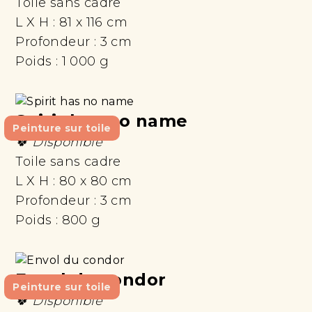
Toile sans cadre
L X H :
81 x 116 cm
Profondeur :
3 cm
Poids :
1 000 g
Spirit has no name
Peinture sur toile
🍀 Disponible
Toile sans cadre
L X H :
80 x 80 cm
Profondeur :
3 cm
Poids :
800 g
Envol du condor
Peinture sur toile
🍀 Disponible