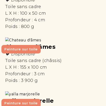
🍀 Disponible
Toile sans cadre
L X H :
100 x 50 cm
Profondeur :
4 cm
Poids :
800 g
Chateau d'âmes
Peinture sur toile
🍀 Disponible
Toile sans cadre (châssis)
L X H :
155 x 100 cm
Profondeur :
3 cm
Poids :
3 900 g
yalla marjorelle
Peinture sur toile